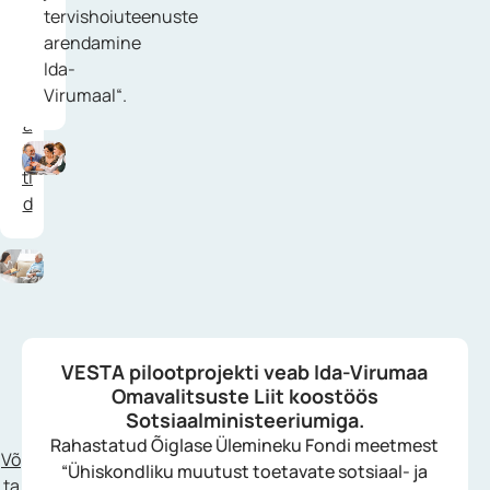
tervishoiuteenuste
k
arendamine
o
Ida-
n
Virumaal“.
t
a
k
ti
d
VESTA pilootprojekti veab Ida-Virumaa
Omavalitsuste Liit koostöös
Sotsiaalministeeriumiga.
Rahastatud Õiglase Ülemineku Fondi meetmest
Võ
“Ühiskondliku muutust toetavate sotsiaal- ja
ta