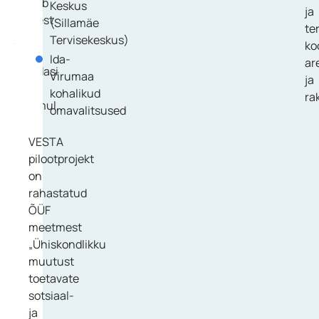
toetab
Keskus
ja
inimest
(Sillamäe
te
ja
Tervisekeskus)
ko
tema
Ida-
ar
lähedasi
Virumaa
ja
igal
kohalikud
ra
sammul.
omavalitsused
VESTA
T
pilootprojekt
e
on
r
rahastatud
v
ÕÜF
i
meetmest
s
„Ühiskondlikku
e
muutust
j
toetavate
u
sotsiaal-
h
ja
i