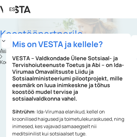
EST
Koostööpartnerile
Mis on VESTA ja kellele?
Avaleht
VESTA – Valdkondade Ülene Sotsiaal- ja
Koostööpartnerile
Tervishoiuteenuste Toetus ja Abi – on Ida-
Virumaa Omavalitsuste Liidu ja
Sotsiaalministeeriumi pilootprojekt, mille
eesmärk on luua inimkeskne ja tõhus
koostöö mudel tervise ja
sotsiaalvaldkonna vahel.
Sihtrühm
: Ida-Virumaa elanikud, kellel on
kroonilised haigused ja toimetulekuraskused, ning
inimesed, kes vajavad samaaegselt nii
meditsiinilist kui sotsiaalset tuge.