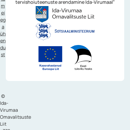
tervishoiuteenuste arendamine Ida-Virumaal”
m
ei
eg
a
üh
en
du
st
©
Ida-
Virumaa
Omavalitsuste
Liit