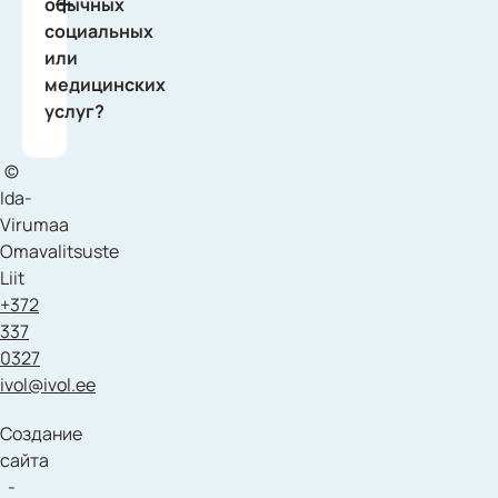
обычных
социальных
или
медицинских
услуг?
©
Ida-
Virumaa
Omavalitsuste
Liit
+372
337
0327
ivol@ivol.ee
Создание
сайта
-