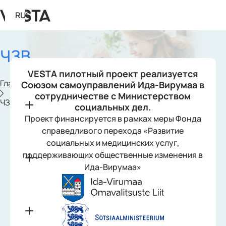
RUS
ЧЗВ
VESTA пилотный проект реализуется
Главная
Союзом самоуправлений Ида-Вирумаа в
Что
сотрудничестве с Министерством
такое
ЧЗВ
социальных дел.
услуга
Проект финансируется в рамках меры Фонда
VESTA?
справедливого перехода «Развитие
социальных и медицинских услуг,
Кому
поддерживающих общественные изменения в
предназначена
Ида-Вирумаа»
VESTA?
Зачем
нужна
услуга