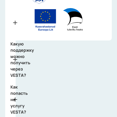
VESTA?
Как
работает
услуга
VESTA?
Какую
поддержку
можно
получить
через
VESTA?
Как
попасть
на
услугу
VESTA?